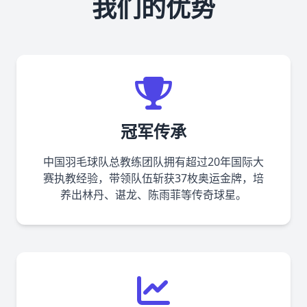
我们的优势
冠军传承
中国羽毛球队总教练团队拥有超过20年国际大
赛执教经验，带领队伍斩获37枚奥运金牌，培
养出林丹、谌龙、陈雨菲等传奇球星。