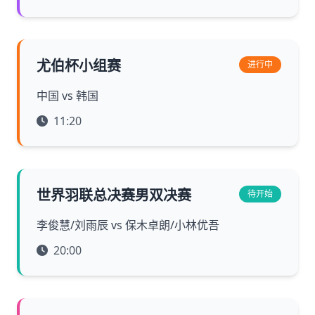
尤伯杯小组赛
进行中
中国 vs 韩国
11:20
世界羽联总决赛男双决赛
待开始
李俊慧/刘雨辰 vs 保木卓朗/小林优吾
20:00