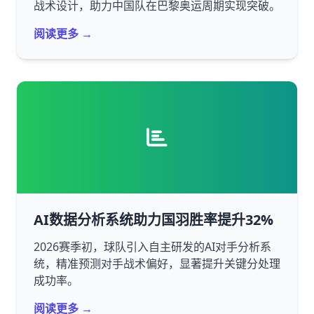
战术设计，助力中国队在巴黎奥运周期实现突破。
阅读更多 →
AI数据分析系统助力国羽胜率提升32%
2026赛季初，球队引入自主研发的AI对手分析系
统，精准预测对手战术偏好，显著提升关键分处理
成功率。
阅读更多 →