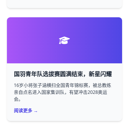
国羽青年队选拔赛圆满结束，新星闪耀
16岁小将张子涵横扫全国青年锦标赛，被总教练
亲自点名进入国家集训队，有望冲击2028奥运
会。
阅读更多 →