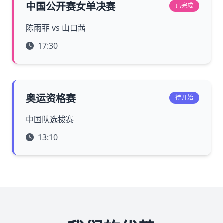
中国公开赛女单决赛
已完成
陈雨菲 vs 山口茜
17:30
奥运资格赛
待开始
中国队选拔赛
13:10