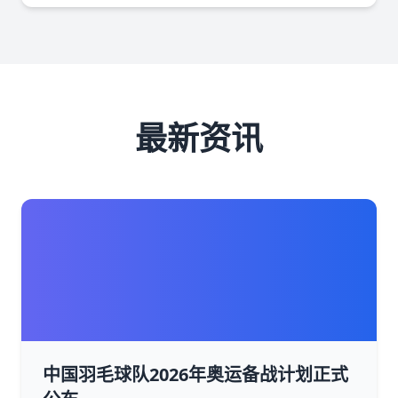
最新资讯
中国羽毛球队2026年奥运备战计划正式