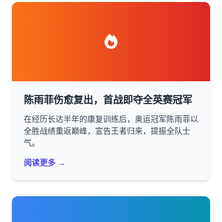
陈雨菲伤愈复出，首战即夺全英赛冠军
在经历长达半年的康复训练后，奥运冠军陈雨菲以
全胜战绩重返巅峰，宣告王者归来，提振全队士
气。
阅读更多 →