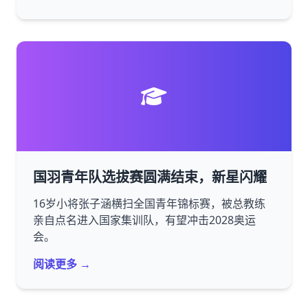
国羽青年队选拔赛圆满结束，新星闪耀
16岁小将张子涵横扫全国青年锦标赛，被总教练
亲自点名进入国家集训队，有望冲击2028奥运
会。
阅读更多 →