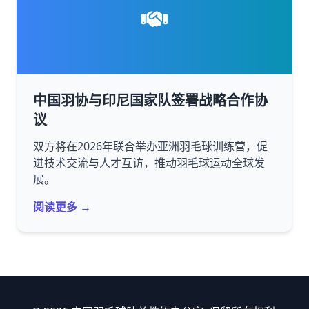
中国羽协与印尼国家队签署战略合作协
议
双方将在2026年联合举办亚洲羽毛球训练营，促
进技术交流与人才互访，推动羽毛球运动全球发
展。
阅读更多 →