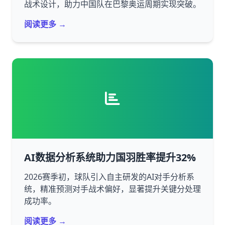
战术设计，助力中国队在巴黎奥运周期实现突破。
阅读更多 →
AI数据分析系统助力国羽胜率提升32%
2026赛季初，球队引入自主研发的AI对手分析系
统，精准预测对手战术偏好，显著提升关键分处理
成功率。
阅读更多 →