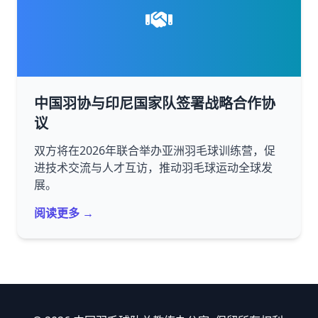
中国羽协与印尼国家队签署战略合作协
议
双方将在2026年联合举办亚洲羽毛球训练营，促
进技术交流与人才互访，推动羽毛球运动全球发
展。
阅读更多 →