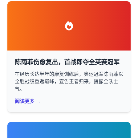
陈雨菲伤愈复出，首战即夺全英赛冠军
在经历长达半年的康复训练后，奥运冠军陈雨菲以
全胜战绩重返巅峰，宣告王者归来，提振全队士
气。
阅读更多 →