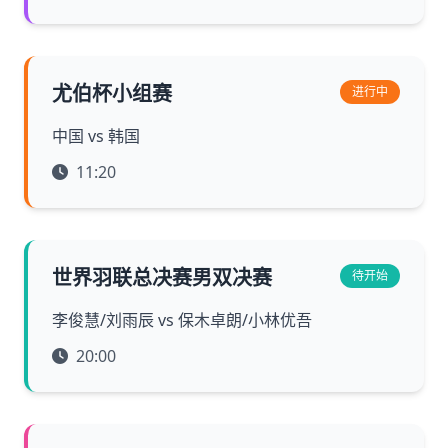
尤伯杯小组赛
进行中
中国 vs 韩国
11:20
世界羽联总决赛男双决赛
待开始
李俊慧/刘雨辰 vs 保木卓朗/小林优吾
20:00