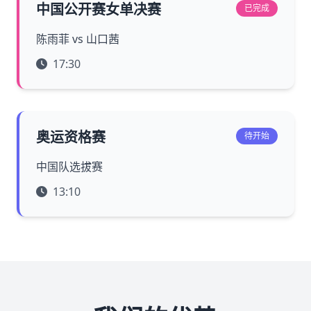
中国公开赛女单决赛
已完成
陈雨菲 vs 山口茜
17:30
奥运资格赛
待开始
中国队选拔赛
13:10