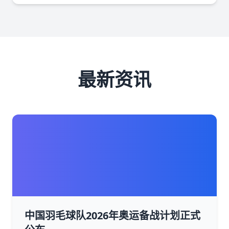
最新资讯
中国羽毛球队2026年奥运备战计划正式