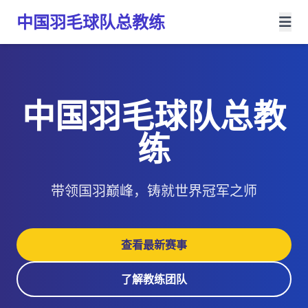
中国羽毛球队总教练
中国羽毛球队总教
练
带领国羽巅峰，铸就世界冠军之师
查看最新赛事
了解教练团队