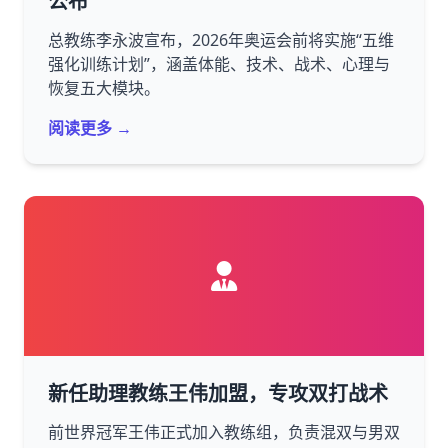
公布
总教练李永波宣布，2026年奥运会前将实施“五维
强化训练计划”，涵盖体能、技术、战术、心理与
恢复五大模块。
阅读更多 →
新任助理教练王伟加盟，专攻双打战术
前世界冠军王伟正式加入教练组，负责混双与男双