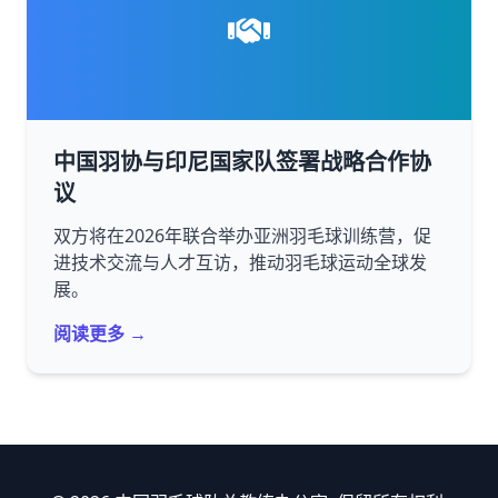
中国羽协与印尼国家队签署战略合作协
议
双方将在2026年联合举办亚洲羽毛球训练营，促
进技术交流与人才互访，推动羽毛球运动全球发
展。
阅读更多 →