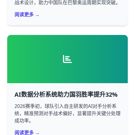
战术设计，助力中国队在巴黎奥运周期实现突破。
阅读更多 →
AI数据分析系统助力国羽胜率提升32%
2026赛季初，球队引入自主研发的AI对手分析系
统，精准预测对手战术偏好，显著提升关键分处理
成功率。
阅读更多 →