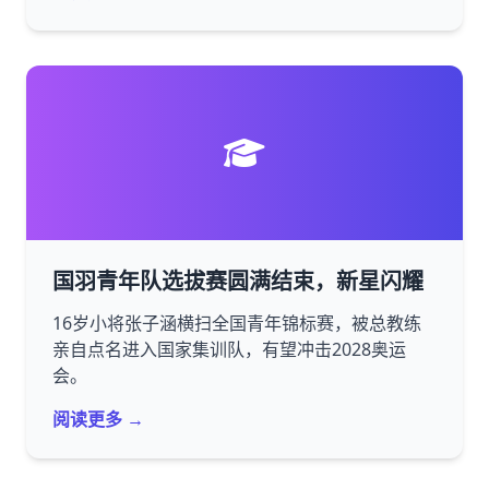
国羽青年队选拔赛圆满结束，新星闪耀
16岁小将张子涵横扫全国青年锦标赛，被总教练
亲自点名进入国家集训队，有望冲击2028奥运
会。
阅读更多 →