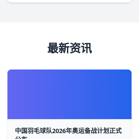
最新资讯
中国羽毛球队2026年奥运备战计划正式