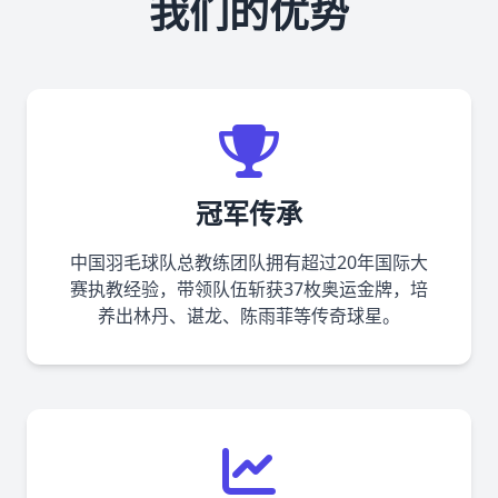
我们的优势
冠军传承
中国羽毛球队总教练团队拥有超过20年国际大
赛执教经验，带领队伍斩获37枚奥运金牌，培
养出林丹、谌龙、陈雨菲等传奇球星。