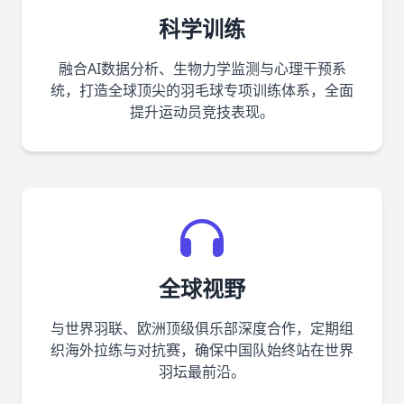
科学训练
融合AI数据分析、生物力学监测与心理干预系
统，打造全球顶尖的羽毛球专项训练体系，全面
提升运动员竞技表现。
全球视野
与世界羽联、欧洲顶级俱乐部深度合作，定期组
织海外拉练与对抗赛，确保中国队始终站在世界
羽坛最前沿。