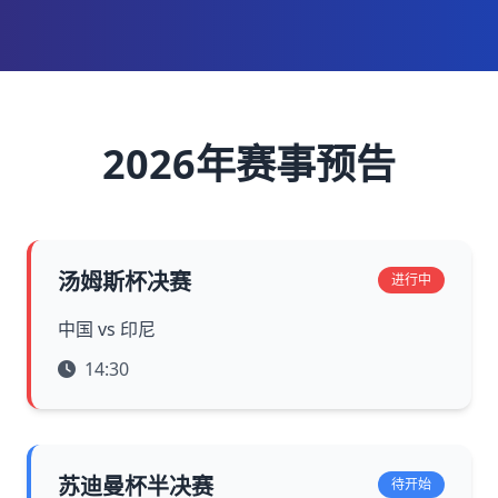
2026年赛事预告
汤姆斯杯决赛
进行中
中国 vs 印尼
14:30
苏迪曼杯半决赛
待开始