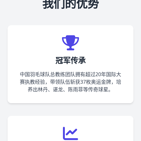
我们的优势
冠军传承
中国羽毛球队总教练团队拥有超过20年国际大
赛执教经验，带领队伍斩获37枚奥运金牌，培
养出林丹、谌龙、陈雨菲等传奇球星。