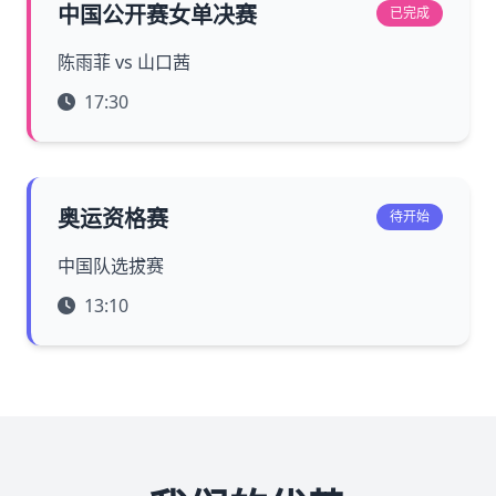
中国公开赛女单决赛
已完成
陈雨菲 vs 山口茜
17:30
奥运资格赛
待开始
中国队选拔赛
13:10