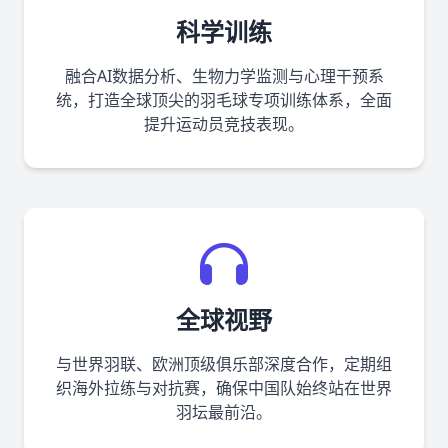
科学训练
融合AI数据分析、生物力学监测与心理干预系
统，打造全球顶尖的羽毛球专项训练体系，全面
提升运动员竞技表现。
全球视野
与世界羽联、欧洲顶级俱乐部深度合作，定期组
织海外拉练与对抗赛，确保中国队始终站在世界
羽坛最前沿。