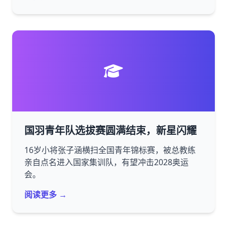
国羽青年队选拔赛圆满结束，新星闪耀
16岁小将张子涵横扫全国青年锦标赛，被总教练
亲自点名进入国家集训队，有望冲击2028奥运
会。
阅读更多 →