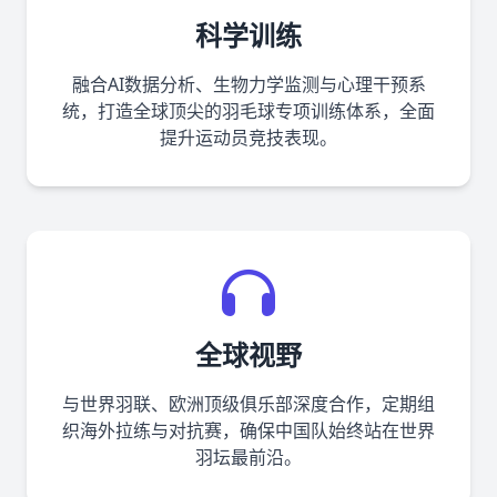
科学训练
融合AI数据分析、生物力学监测与心理干预系
统，打造全球顶尖的羽毛球专项训练体系，全面
提升运动员竞技表现。
全球视野
与世界羽联、欧洲顶级俱乐部深度合作，定期组
织海外拉练与对抗赛，确保中国队始终站在世界
羽坛最前沿。