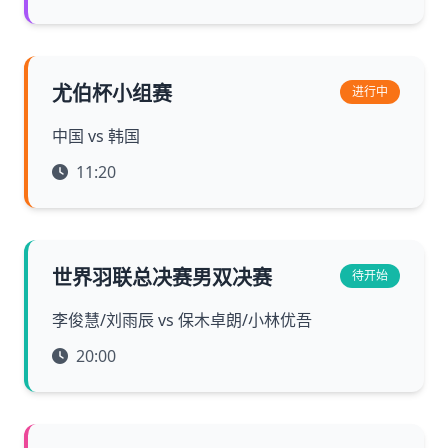
尤伯杯小组赛
进行中
中国 vs 韩国
11:20
世界羽联总决赛男双决赛
待开始
李俊慧/刘雨辰 vs 保木卓朗/小林优吾
20:00