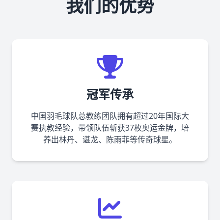
我们的优势
冠军传承
中国羽毛球队总教练团队拥有超过20年国际大
赛执教经验，带领队伍斩获37枚奥运金牌，培
养出林丹、谌龙、陈雨菲等传奇球星。