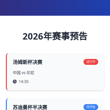
2026年赛事预告
汤姆斯杯决赛
进行中
中国 vs 印尼
14:30
苏迪曼杯半决赛
待开始